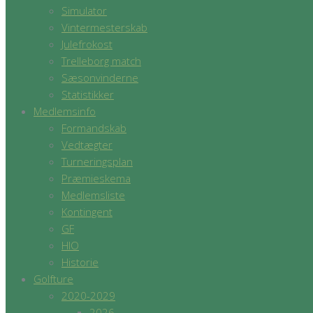
Simulator
Vintermesterskab
Julefrokost
Trelleborg match
Sæsonvinderne
Statistikker
Medlemsinfo
Formandskab
Vedtægter
Turneringsplan
Præmieskema
Medlemsliste
Kontingent
GF
HIO
Historie
Golfture
2020-2029
2026