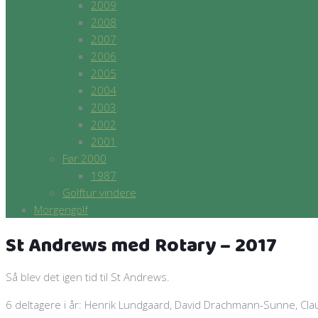
2009
2008
2007
2006
2005
2004
2003
2002
2001
Før 2000
1987
Golftur vindere
Morgengolf
St Andrews med Rotary – 2017
Så blev det igen tid til St Andrews.
6 deltagere i år: Henrik Lundgaard, David Drachmann-Sunne, Cl