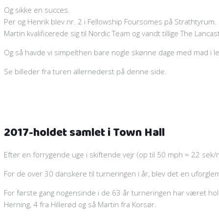
Og sikke en succes.
Per og Henrik blev nr. 2 i Fellowship Foursomes på Strathtyrum.
Martin kvalificerede sig til Nordic Team og vandt tillige The Lanca
Og så havde vi simpelthen bare nogle skønne dage med mad i lejl
Se billeder fra turen allernederst på denne side.
2017-holdet samlet i Town Hall
Efter en forrygende uge i skiftende vejr (op til 50 mph = 22 sek/m
For de over 30 danskere til turneringen i år, blev det en uforgle
For første gang nogensinde i de 63 år turneringen har været ho
Herning, 4 fra Hillerød og så Martin fra Korsør.