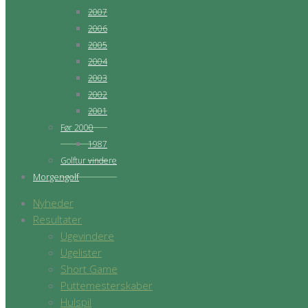
2007
2006
2005
2004
2003
2002
2001
Før 2000
1987
Golftur vindere
Morgengolf
Nyheder
Resultater
Ugevindere
Ugelister
Short Game
Puttemesterskaber
Hulspil