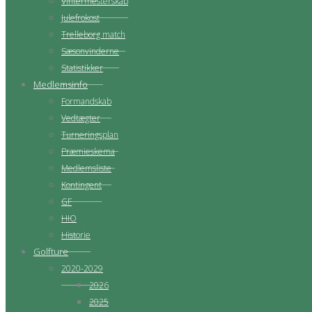
Vintermesterskab
Julefrokost
Trelleborg match
Sæsonvinderne
Statistikker
Medlemsinfo
Formandskab
Vedtægter
Turneringsplan
Præmieskema
Medlemsliste
Kontingent
GF
HIO
Historie
Golfture
2020-2029
2026
2025