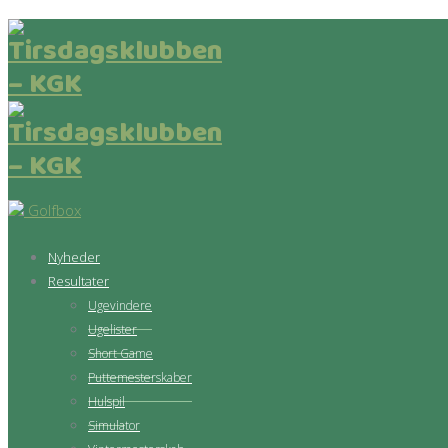
Golfbox
Nyheder
Resultater
Ugevindere
Ugelister
Short Game
Puttemesterskaber
Hulspil
Simulator