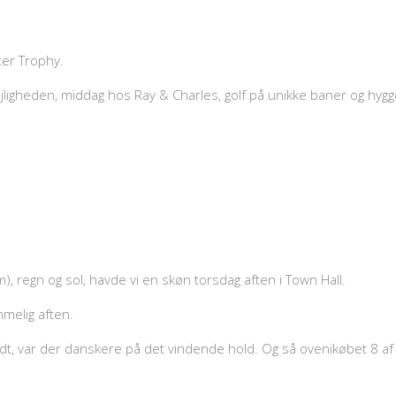
ster Trophy.
igheden, middag hos Ray & Charles, golf på unikke baner og hygge
), regn og sol, havde vi en skøn torsdag aften i Town Hall.
mmelig aften.
ldt, var der danskere på det vindende hold. Og så ovenikøbet 8 a