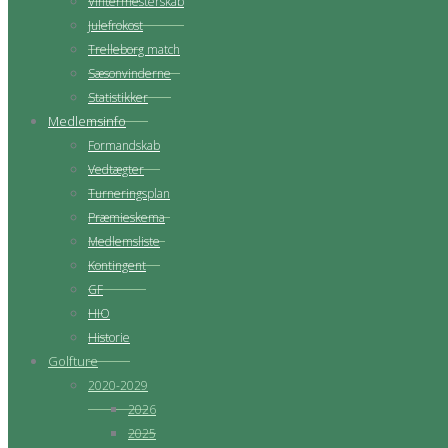
Vintermesterskab
Julefrokost
Trelleborg match
Sæsonvinderne
Statistikker
Medlemsinfo
Formandskab
Vedtægter
Turneringsplan
Præmieskema
Medlemsliste
Kontingent
GF
HIO
Historie
Golfture
2020-2029
2026
2025