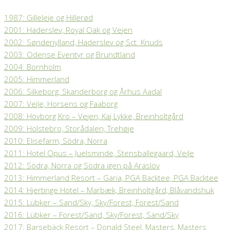
1987: Gilleleje og Hillerød
2001: Haderslev, Royal Oak og Vejen
2002: Sønderjylland, Haderslev og Sct. Knuds
2003: Odense Eventyr og Brundtland
2004: Bornholm
2005: Himmerland
2006: Silkeborg, Skanderborg og Århus Aadal
2007: Vejle, Horsens og Faaborg
2008: Hovborg Kro – Vejen, Kaj Lykke, Breinholtgård
2009: Holstebro, Storådalen, Trehøje
2010: Elisefarm, Södra, Norra
2011: Hotel Opus – Juelsminde, Stensballegaard, Vejle
2012: Södra, Nörra og Södra igen på Araslöv
2013: Himmerland Resort – Garia, PGA Backtee, PGA Backtee
2014: Hjertinge Hotel – Marbæk, Breinholtgård, Blåvandshuk
2015: Lübker – Sand/Sky, Sky/Forest, Forest/Sand
2016: Lübker – Forest/Sand, Sky/Forest, Sand/Sky
2017: Barsebäck Resort – Donald Steel, Masters, Masters