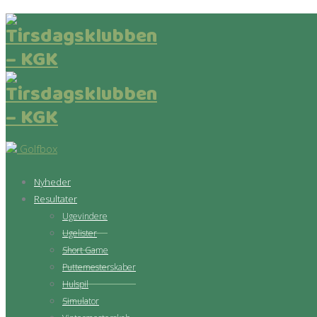
Golfbox
Nyheder
Resultater
Ugevindere
Ugelister
Short Game
Puttemesterskaber
Hulspil
Simulator