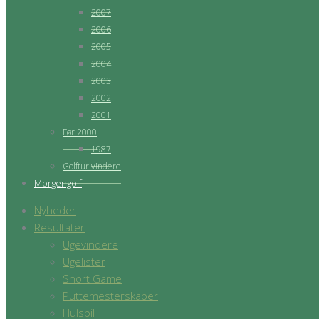
2007
2006
2005
2004
2003
2002
2001
Før 2000
1987
Golftur vindere
Morgengolf
Nyheder
Resultater
Ugevindere
Ugelister
Short Game
Puttemesterskaber
Hulspil