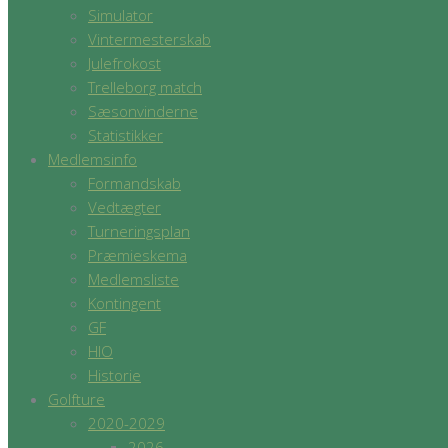
Simulator
Vintermesterskab
Julefrokost
Trelleborg match
Sæsonvinderne
Statistikker
Medlemsinfo
Formandskab
Vedtægter
Turneringsplan
Præmieskema
Medlemsliste
Kontingent
GF
HIO
Historie
Golfture
2020-2029
2026