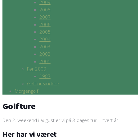
2009
2008
2007
2006
2005
2004
2003
2002
2001
Før 2000
1987
Golftur vindere
Morgengolf
Golfture
Den 2. weekend i august er vi på 3-dages tur – hvert år
Her har vi været