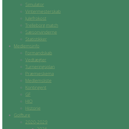
Simulator
Vintermesterskab
Julefrokost
Trelleborg match
Sæsonvinderne
Statistikker
Medlemsinfo
Formandskab
Vedtægter
Turneringsplan
Præmieskema
Medlemsliste
Kontingent
GF
HIO
Historie
Golfture
2020-2029
2026