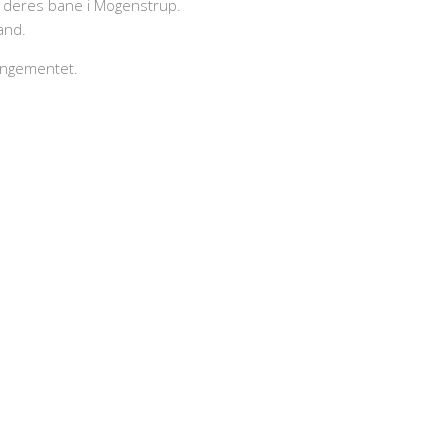
å deres bane i Mogenstrup.
and.
rangementet.