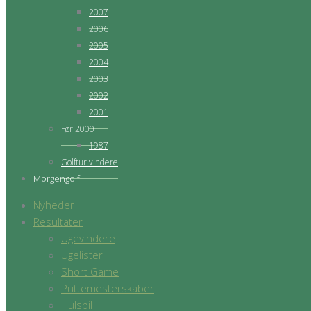
2007
2006
2005
2004
2003
2002
2001
Før 2000
1987
Golftur vindere
Morgengolf
Nyheder
Resultater
Ugevindere
Ugelister
Short Game
Puttemesterskaber
Hulspil