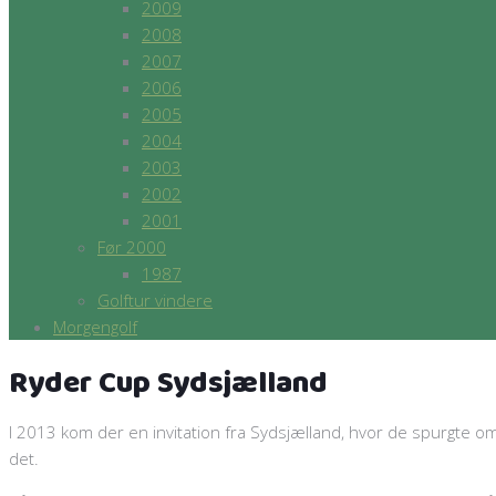
2009
2008
2007
2006
2005
2004
2003
2002
2001
Før 2000
1987
Golftur vindere
Morgengolf
Ryder Cup Sydsjælland
I 2013 kom der en invitation fra Sydsjælland, hvor de spurgte om
det.