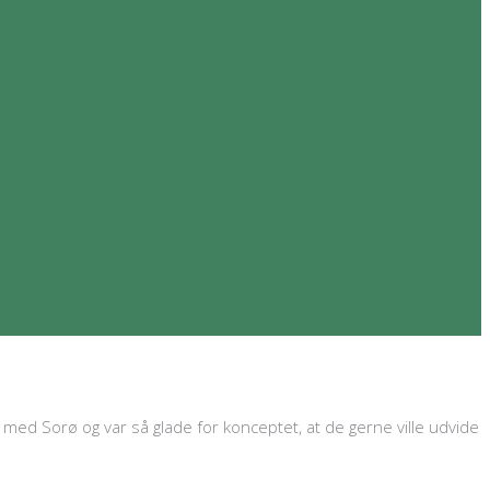
 med Sorø og var så glade for konceptet, at de gerne ville udvide