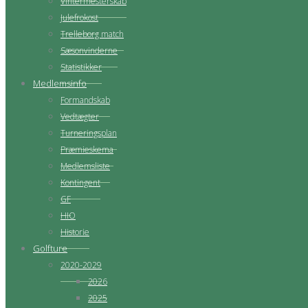
Vintermesterskab
Julefrokost
Trelleborg match
Sæsonvinderne
Statistikker
Medlemsinfo
Formandskab
Vedtægter
Turneringsplan
Præmieskema
Medlemsliste
Kontingent
GF
HIO
Historie
Golfture
2020-2029
2026
2025