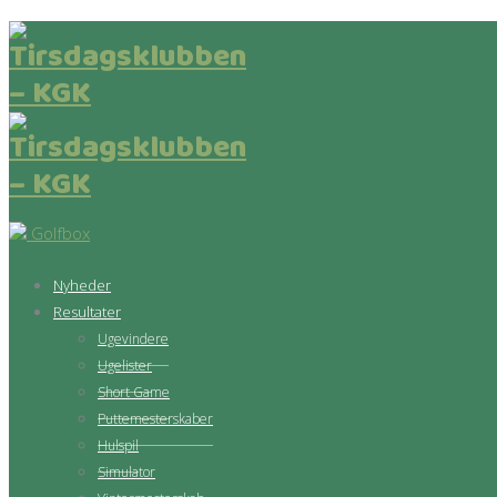
Golfbox
Nyheder
Resultater
Ugevindere
Ugelister
Short Game
Puttemesterskaber
Hulspil
Simulator